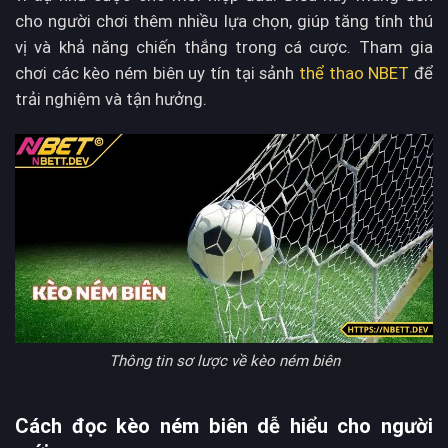
cho người chơi thêm nhiều lựa chọn, giúp tăng tính thú
vị và khả năng chiến thắng trong cá cược. Tham gia
chơi các kèo ném biên uy tín tại sảnh
thể thao NBET
để
trải nghiệm và tận hưởng.
Thông tin sơ lược về kèo ném biên
Cách đọc kèo ném biên dễ hiểu cho người