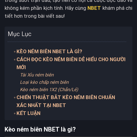
không kém phần kịch tính. Hãy cùng
NBET
khám phá chi
tiết hơn trong bài viết sau!
Mục Lục
KÈO NÉM BIÊN NBET LÀ GÌ?
CÁCH ĐỌC KÈO NÉM BIÊN DỄ HIỂU CHO NGƯỜI
MỚI
Tài Xỉu ném biên
Loại kèo chấp ném biên
Kèo ném biên 1X2 (Chẵn/Lẻ)
CHIẾN THUẬT BẮT KÈO NÉM BIÊN CHUẨN
XÁC NHẤT TẠI NBET
KẾT LUẬN
Kèo ném biên NBET là gì?