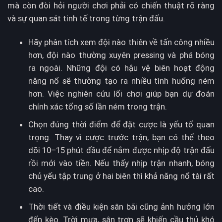
mà còn đòi hỏi người chơi phải có chiến thuật rõ ràng
và sự quan sát tinh tế trong từng trận đấu.
Hãy phân tích xem đội nào thiên về tấn công nhiều
hơn, đội nào thường xuyên pressing và phá bóng
ra ngoài. Những đội có hậu vệ biên hoạt động
năng nổ sẽ thường tạo ra nhiều tình huống ném
hơn. Việc nghiên cứu lối chơi giúp bạn dự đoán
chính xác tổng số lần ném trong trận.
Chọn đúng thời điểm để đặt cược là yếu tố quan
trọng. Thay vì cược trước trận, bạn có thể theo
dõi 10–15 phút đầu để nắm được nhịp độ trận đấu
rồi mới vào tiền. Nếu thấy nhịp trận nhanh, bóng
chủ yếu tập trung ở hai biên thì khả năng nổ tài rất
cao.
Thời tiết và điều kiện sân bãi cũng ảnh hưởng lớn
đến kèo. Trời mưa, sân trơn sẽ khiến cầu thủ khó