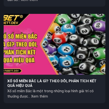
XỔ SỐ MIỀN BẮC LÀ GÌ? THEO DÕI, PHÂN TÍCH KẾT
QUẢ HIỆU QUẢ
Xổ số miền Bắc là một trong những loại hình giải trí có
thưởng được... Xem thêm