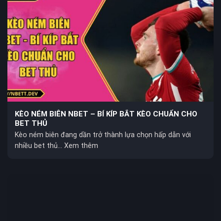
KÈO NÉM BIÊN NBET – BÍ KÍP BẮT KÈO CHUẨN CHO
BET THỦ
Kèo ném biên đang dần trở thành lựa chọn hấp dẫn với
nhiều bet thủ... Xem thêm