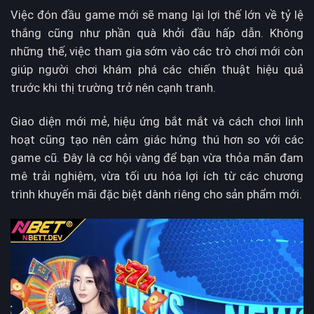
Việc đón đầu game mới sẽ mang lại lợi thế lớn về tỷ lệ
thắng cũng như phần quà khởi đầu hấp dẫn. Không
những thế, việc tham gia sớm vào các trò chơi mới còn
giúp người chơi khám phá các chiến thuật hiệu quả
trước khi thị trường trở nên cạnh tranh.
Giao diện mới mẻ, hiệu ứng bắt mắt và cách chơi linh
hoạt cũng tạo nên cảm giác hứng thú hơn so với các
game cũ. Đây là cơ hội vàng để bạn vừa thỏa mãn đam
mê trải nghiệm, vừa tối ưu hóa lợi ích từ các chương
trình khuyến mãi đặc biệt dành riêng cho sản phẩm mới.