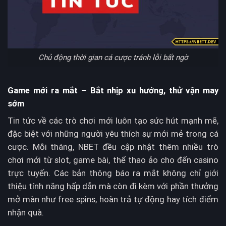
Chủ động thời gian cá cược tránh lỗi bất ngờ
Game mới ra mắt – Bắt nhịp xu hướng, thử vận may
sớm
Tin tức về các trò chơi mới luôn tạo sức hút mạnh mẽ,
đặc biệt với những người yêu thích sự mới mẻ trong cá
cược. Mỗi tháng, NBET đều cập nhật thêm nhiều trò
chơi mới từ slot, game bài, thể thao ảo cho đến casino
trực tuyến. Các bản thông báo ra mắt không chỉ giới
thiệu tính năng hấp dẫn mà còn đi kèm với phần thưởng
mở màn như free spins, hoàn trả tự động hay tích điểm
nhận quà.