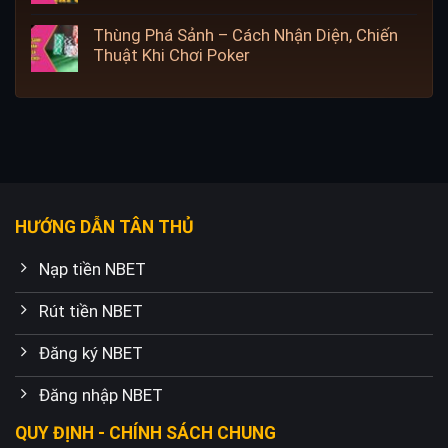
Thùng Phá Sảnh – Cách Nhận Diện, Chiến
Thuật Khi Chơi Poker
HƯỚNG DẪN TÂN THỦ
Nạp tiền NBET
Rút tiền NBET
Đăng ký NBET
Đăng nhập NBET
QUY ĐỊNH - CHÍNH SÁCH CHUNG