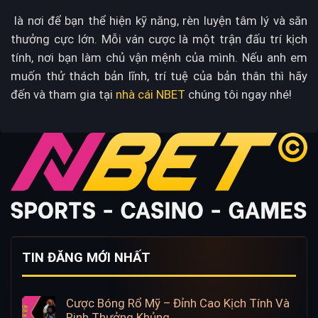
là nơi để bạn thể hiện kỹ năng, rèn luyện tâm lý và săn
thưởng cực lớn. Mỗi ván cược là một trận đấu trí kịch
tính, nơi bạn làm chủ vận mệnh của mình. Nếu anh em
muốn thử thách bản lĩnh, trí tuệ của bản thân thì hãy
đến và tham gia tại
nhà cái NBET
chúng tôi ngay nhé!
TIN ĐĂNG MỚI NHẤT
Cược Bóng Rổ Mỹ – Đỉnh Cao Kịch Tính Và
Rinh Thưởng Khủng