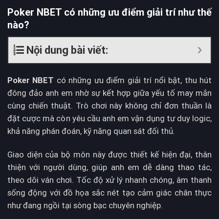
Poker NBET có những ưu điểm giải trí như thế
nào?
Nội dung bài viết:
Poker NBET
có những ưu điểm giải trí nổi bật, thu hút
đông đảo anh em nhờ sự kết hợp giữa yếu tố may mắn
cùng chiến thuật. Trò chơi này không chỉ đơn thuần là
đặt cược mà còn yêu cầu anh em vận dụng tư duy logic,
khả năng phán đoán, kỹ năng quan sát đối thủ.
Giao diện của bộ môn này được thiết kế hiện đại, thân
thiện với người dùng, giúp anh em dễ dàng thao tác,
theo dõi ván chơi. Tốc độ xử lý nhanh chóng, âm thanh
sống động với đồ họa sắc nét tạo cảm giác chân thực
như đang ngồi tại sòng bạc chuyên nghiệp.