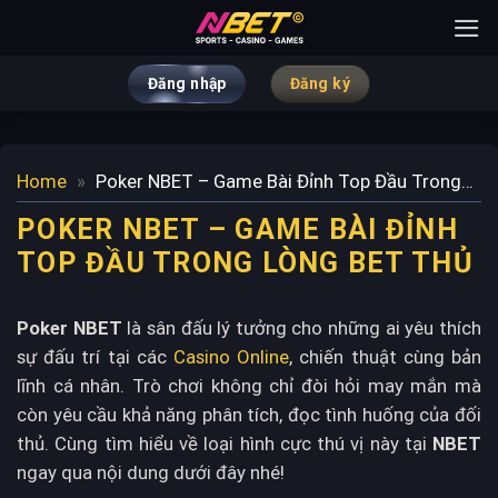
Bỏ
qua
nội
Đăng nhập
Đăng ký
dung
Home
»
Poker NBET – Game Bài Đỉnh Top Đầu Trong
Lòng Bet Thủ
POKER NBET – GAME BÀI ĐỈNH
TOP ĐẦU TRONG LÒNG BET THỦ
Poker NBET
là sân đấu lý tưởng cho những ai yêu thích
sự đấu trí tại các
Casino Online
, chiến thuật cùng bản
lĩnh cá nhân. Trò chơi không chỉ đòi hỏi may mắn mà
còn yêu cầu khả năng phân tích, đọc tình huống của đối
thủ. Cùng tìm hiểu về loại hình cực thú vị này tại
NBET
ngay qua nội dung dưới đây nhé!