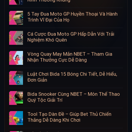
5 Tay Đua Moto GP Huyền Thoại Và Hành
Trình Vĩ Đại Của Họ
Cá Cược Đua Moto GP Hấp Dẫn Với Trải
Nghiệm Khó Quên
Vòng Quay May Mắn NBET – Tham Gia
Nhận Thưởng Cực Dễ Dàng
Luật Chơi Bida 15 Bóng Chi Tiết, Dễ Hiểu,
Đơn Giản
Bida Snooker Cùng NBET – Môn Thể Thao
Quý Tộc Giải Trí
Tool Tạo Dàn Đề – Giúp Bet Thủ Chiến
Thắng Dễ Dàng Khi Chơi