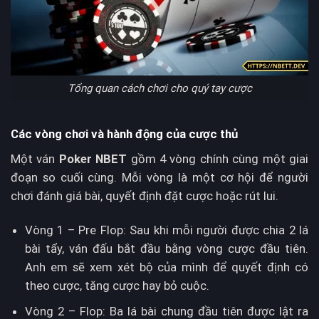
Tổng quan cách chơi cho quý tay cược
Các vòng chơi và hành động của cược thủ
Một ván
Poker NBET
gồm 4 vòng chính cùng một giai
đoạn so cuối cùng. Mỗi vòng là một cơ hội để người
chơi đánh giá bài, quyết định đặt cược hoặc rút lui.
Vòng 1 – Pre Flop: Sau khi mỗi người được chia 2 lá
bài tẩy, ván đấu bắt đầu bằng vòng cược đầu tiên.
Anh em sẽ xem xét bộ của mình để quyết định có
theo cược, tăng cược hay bỏ cuộc.
Vòng 2 – Flop: Ba lá bài chung đầu tiên được lật ra