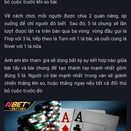
bỏ cuộc trước khi so bài.
Về cách chơi, mỗi người được chia 2 quân riêng, úp
xuống để chỉ người đó biết. Sau đó, 5 lá chung sẽ lần
lượt được lật ra trên bàn qua ba vòng: vòng đầu gọi là
Flop với 3 lá, tiếp theo là Turn với 1 lá bài, và cuối cùng là
River với 1 lá nữa.
Anh em khi tham gia sẽ dùng bất kỳ sự kết hợp nào giữa
bài tẩy và bài chung để tạo thành tay mạnh nhất gồm
đúng 5 lá. Người có bài mạnh nhất trong ván sẽ giành
chiến thắng khi so, hoặc thắng ngay nếu tất cả đối thủ
bỏ cuộc trước đó.