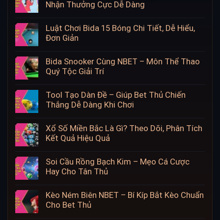
Nhận Thưởng Cực Dễ Dàng
Luật Chơi Bida 15 Bóng Chi Tiết, Dễ Hiểu,
Đơn Giản
Bida Snooker Cùng NBET – Môn Thể Thao
Quý Tộc Giải Trí
Tool Tạo Dàn Đề – Giúp Bet Thủ Chiến
Thắng Dễ Dàng Khi Chơi
Xổ Số Miền Bắc Là Gì? Theo Dõi, Phân Tích
Kết Quả Hiệu Quả
Soi Cầu Rồng Bạch Kim – Mẹo Cá Cược
Hay Cho Tân Thủ
Kèo Ném Biên NBET – Bí Kíp Bắt Kèo Chuẩn
Cho Bet Thủ