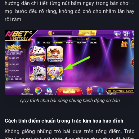
hướng dẫn chi tiết từng nút bấm ngay trong bàn chơi –
mọi bước đều rõ ràng, không có chỗ cho nhầm lẫn hay
rối rắm.
QUy trình chia bài cùng những hành động cơ bản
Cách tính điểm chuẩn trong trác kim hoa bao đỉnh
Không giống những trò bài dựa trên tổng điểm, Trác