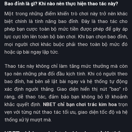
Bao đỉnh là gì? Khi nào nên thực hiện thao tác này?
Một trong những điểm khiến trò chơi này trở nên khác
biệt chính là tính năng bao đỉnh. Đây là thao tác cho
phép bạn cược toàn bộ mức tiền được phép để gây áp
lực cực lớn lên toàn bộ bàn chơi. Khi bạn chọn bao đỉnh,
mọi người chơi khác buộc phải theo toàn bộ mức đó
hoặc úp bài ngay lập tức.
Thao tác này không chỉ làm tăng mức thưởng mà còn
tạo nên những pha đối đầu kịch tính. Khi có người theo
bao đỉnh, hai bên sẽ lật bài ngay và hệ thống tự động
xác định người thắng. Giao diện hiển thị nút “bao” rõ
ràng, dễ thao tác, đảm bảo bạn không bỏ lỡ khoảnh
khắc quyết định.
NBET chỉ bạn chơi trác kim hoa
trọn
vẹn với từng nút thao tác tối ưu, giao diện tốc độ và hệ
thống xử lý mượt mà.