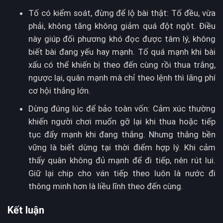
Tố có kiểm soát, đừng để lộ bài thật: Tố đều, vừa
phải, không tăng không giảm quá đột ngột. Điều
này giúp đối phương khó đọc được tâm lý, không
biết bài đang yếu hay mạnh. Tố quá mạnh khi bài
xấu có thể khiến bị theo đến cùng rồi thua trắng,
ngược lại, quân mạnh mà chỉ theo lệnh thì lãng phí
cơ hội thắng lớn.
Dừng đúng lúc để bảo toàn vốn: Cảm xúc thường
khiến người chơi muốn gỡ lại khi thua hoặc tiếp
tục đẩy mạnh khi đang thắng. Nhưng thắng bền
vững là biết dừng tại thời điểm hợp lý. Khi cảm
thấy quân không đủ mạnh để đi tiếp, nên rút lui.
Giữ lại chip cho ván tiếp theo luôn là nước đi
thông minh hơn là liều lĩnh theo đến cùng.
Kết luận