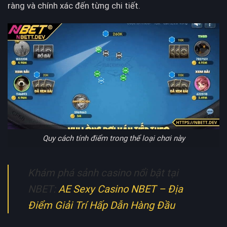
ràng và chính xác đến từng chi tiết.
Quy cách tính điểm trong thể loại chơi này
Khám phá sảnh casino nổi bật tại
NBET:
AE Sexy Casino NBET – Địa
Điểm Giải Trí Hấp Dẫn Hàng Đầu