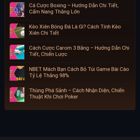
Cá Cược Boxing – Hướng Dẫn Chi Tiết,
Cẩm Nang Thắng Lớn
Kèo Xiên Bóng Đá Là Gì? Cách Tính Kèo
Xiên Chi Tiết
Cách Cược Carom 3 Băng – Hướng Dẫn Chi
Tiết, Chiến Lược
NBET Mách Bạn Cách Bỏ Túi Game Bài Cào
Tỷ Lệ Thắng 98%
Thùng Phá Sảnh – Cách Nhận Diện, Chiến
Thuật Khi Chơi Poker