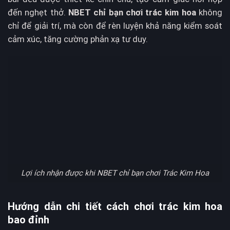
đến nghẹt thở.
NBET chỉ bạn chơi trác kim hoa
không
chỉ để giải trí, mà còn để rèn luyện khả năng kiểm soát
cảm xúc, tăng cường phản xạ tư duy.
Lợi ích nhận được khi NBET chỉ bạn chơi Trác Kim Hoa
Hướng dẫn chi tiết cách chơi trác kim hoa
bao đỉnh